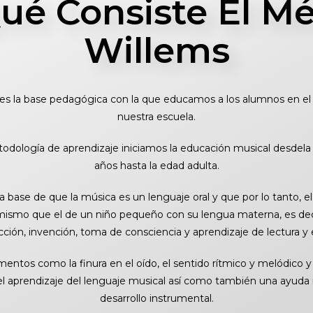
ué Consiste El M
Willems
es la base pedagógica con la que educamos
a los alumnos en el
nuestra escuela.
todología
de aprendizaje iniciamos la educación musical desde
l
años
hasta la edad adulta.
 base de que la música es un lenguaje oral y que por lo tanto,
e
 mismo que el de un niño pequeño con
su lengua materna, es dec
cción, invención, toma de
consciencia y aprendizaje de lectura y e
entos como la finura en el oído, el sentido rítmico y melódico
y
l aprendizaje del lenguaje musical así
como también una ayuda i
desarrollo instrumental.