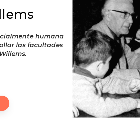
llems
encialmente humana
ollar las facultades
illems.