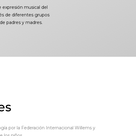
 expresión musical del
és de diferentes grupos
o de padres
y madres.
es
ía por la Federación Internacional Willems y
e los niños.