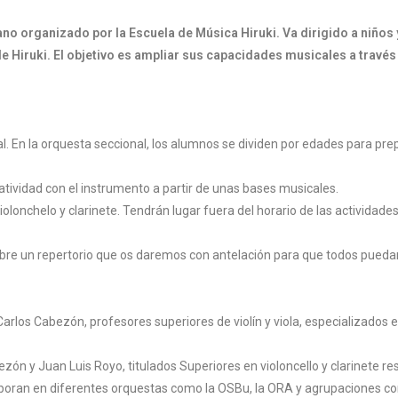
no organizado por la Escuela de Música Hiruki. Va dirigido a niños y
e Hiruki. El objetivo es ampliar sus capacidades musicales a través
nal. En la orquesta seccional, los alumnos se dividen por edades para pre
atividad con el instrumento a partir de unas bases musicales.
 violonchelo y clarinete. Tendrán lugar fuera del horario de las actividades
sobre un repertorio que os daremos con antelación para que todos puedan
 Carlos Cabezón, profesores superiores de violín y viola, especializad
ón y Juan Luis Royo, titulados Superiores en violoncello y clarinete r
aboran en diferentes orquestas como la OSBu, la ORA y agrupaciones 